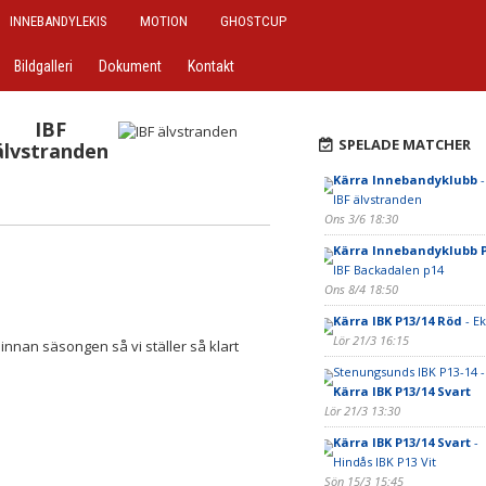
INNEBANDYLEKIS
MOTION
GHOSTCUP
Bildgalleri
Dokument
Kontakt
IBF
SPELADE MATCHER
älvstranden
Kärra Innebandyklubb
-
IBF älvstranden
Ons 3/6 18:30
Kärra Innebandyklubb P
IBF Backadalen p14
Ons 8/4 18:50
Kärra IBK P13/14 Röd
- Ek
Lör 21/3 16:15
nnan säsongen så vi ställer så klart
Stenungsunds IBK P13-14 -
Kärra IBK P13/14 Svart
Lör 21/3 13:30
Kärra IBK P13/14 Svart
-
Hindås IBK P13 Vit
Sön 15/3 15:45