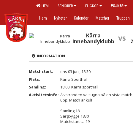
HEM
SENIORER
FLICKOR
POJKAR
Hem
Nyheter
Kalender
Matcher
Truppen
Kärra
vs
Innebandyklubb
INFORMATION
Matchstart:
ons 03 juni, 18:30
Plats:
Kärra Sporthall
Samling:
18:00, Kärra sporthall
Aktivitetsinfo:
Älvstranden va sugna på en sista match i
upp. Match är kul!
Samling 18
Sargbygge 1830
Matchstart ca 19