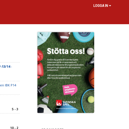
LOGGA IN
-13/14
-
en IBK P14
5 - 3
10 - 2