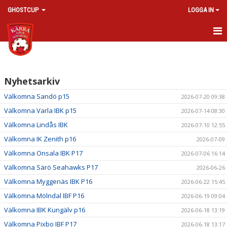
GHOSTCUP
LOGGA IN
HEM
NYHETER
Nyhetsarkiv
CUP INFORMATION
Välkomna Sandö p15
2026-07-20 09:38
Välkomna Varla IBK p15
2026-07-14 08:30
DOKUMENT
Välkomna Lindås IBK
2026-07-10 12:55
BILDGALLERI
Välkomna IK Zenith p16
2026-07-09
Välkomna Onsala IBK P17
2026-07-06 16:14
KONTAKT
Välkomna Särö Seahawks P17
2026-06-26
Välkomna Myggenäs IBK P16
2026-06-22 15:45
Välkomna Mölndal IBF P16
2026-06-19 09:04
Välkomna IBK Kungälv p16
2026-06-18 13:19
Välkomna Pixbo IBF P17
2026-06-18 13:17