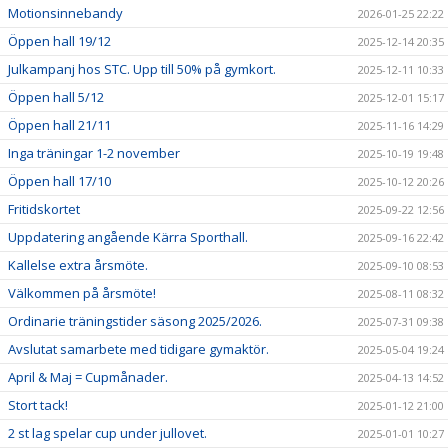
Motionsinnebandy
2026-01-25 22:22
Öppen hall 19/12
MATCHER
2025-12-14 20:35
Julkampanj hos STC. Upp till 50% på gymkort.
2025-12-11 10:33
TRÄNINGSTIDER 2026/2027
Öppen hall 5/12
2025-12-01 15:17
Öppen hall 21/11
2025-11-16 14:29
STYRELSE
Inga träningar 1-2 november
2025-10-19 19:48
KLUBBSHOP KÄRRA IBK
Öppen hall 17/10
2025-10-12 20:26
Fritidskortet
2025-09-22 12:56
Uppdatering angående Kärra Sporthall.
2025-09-16 22:42
Kallelse extra årsmöte.
2025-09-10 08:53
Välkommen på årsmöte!
2025-08-11 08:32
Ordinarie träningstider säsong 2025/2026.
2025-07-31 09:38
Avslutat samarbete med tidigare gymaktör.
2025-05-04 19:24
April & Maj = Cupmånader.
2025-04-13 14:52
Stort tack!
2025-01-12 21:00
2 st lag spelar cup under jullovet.
2025-01-01 10:27