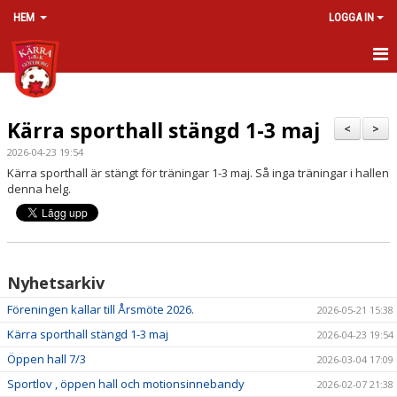
HEM
LOGGA IN
HEM
Kärra sporthall stängd 1-3 maj
VÅRA LAG/TRÄNARE
<
>
2026-04-23 19:54
NYHETER
Kärra sporthall är stängt för träningar 1-3 maj. Så inga träningar i hallen
denna helg.
MEDLEMSAVGIFTER 2026/2027
OM KLUBBEN
Nyhetsarkiv
KONTAKT
Föreningen kallar till Årsmöte 2026.
2026-05-21 15:38
KALENDER
Kärra sporthall stängd 1-3 maj
2026-04-23 19:54
BILDGALLERI
Öppen hall 7/3
2026-03-04 17:09
Sportlov , öppen hall och motionsinnebandy
2026-02-07 21:38
DOKUMENT