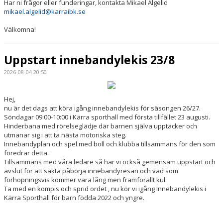
Har ni frågor eller funderingar, kontakta Mikael Algelid
mikael.algelid@karraibk.se
Välkomna!
Uppstart innebandylekis 23/8
2026-08-04 20:50
Hej,
nu är det dags att köra igång innebandylekis för säsongen 26/27.
Söndagar 09:00-10:00 i Kärra sporthall med första tillfället 23 augusti.
Hinderbana med rörelseglädje där barnen själva upptäcker och
utmanar sig i att ta nästa motoriska steg.
Innebandyplan och spel med boll och klubba tillsammans för den som
föredrar detta.
Tillsammans med våra ledare så har vi också gemensam uppstart och
avslut för att sakta påbörja innebandyresan och vad som
förhopningsvis kommer vara lång men framförallt kul.
Ta med en kompis och sprid ordet , nu kör vi igång Innebandylekis i
Kärra Sporthall för barn födda 2022 och yngre.