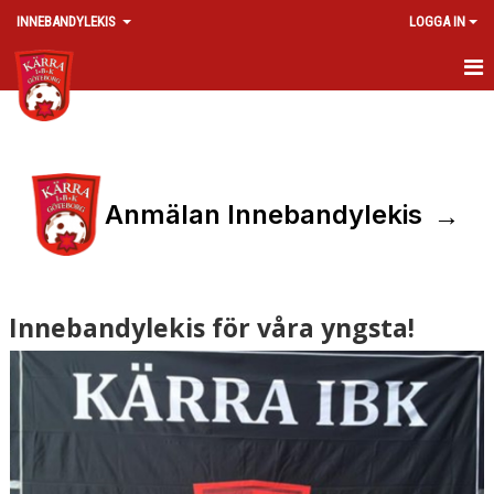
INNEBANDYLEKIS
LOGGA IN
HEM
NYHETER
→
KALENDER
Anmälan Innebandylekis
MATCHER
TRUPPEN
Innebandylekis för våra yngsta!
BILDGALLERI
DOKUMENT
KONTAKT