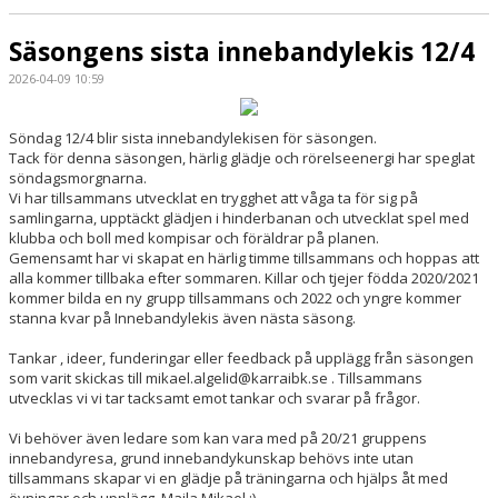
Säsongens sista innebandylekis 12/4
2026-04-09 10:59
Söndag 12/4 blir sista innebandylekisen för säsongen.
Tack för denna säsongen, härlig glädje och rörelseenergi har speglat
söndagsmorgnarna.
Vi har tillsammans utvecklat en trygghet att våga ta för sig på
samlingarna, upptäckt glädjen i hinderbanan och utvecklat spel med
klubba och boll med kompisar och föräldrar på planen.
Gemensamt har vi skapat en härlig timme tillsammans och hoppas att
alla kommer tillbaka efter sommaren. Killar och tjejer födda 2020/2021
kommer bilda en ny grupp tillsammans och 2022 och yngre kommer
stanna kvar på Innebandylekis även nästa säsong.
Tankar , ideer, funderingar eller feedback på upplägg från säsongen
som varit skickas till mikael.algelid@karraibk.se . Tillsammans
utvecklas vi vi tar tacksamt emot tankar och svarar på frågor.
Vi behöver även ledare som kan vara med på 20/21 gruppens
innebandyresa, grund innebandykunskap behövs inte utan
tillsammans skapar vi en glädje på träningarna och hjälps åt med