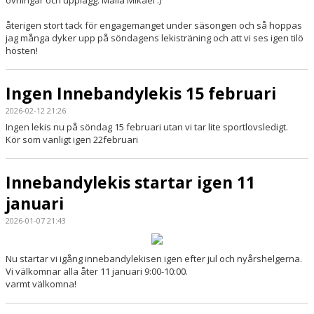
övningar och upplägg. Maila Mikael :)
återigen stort tack för engagemanget under säsongen och så hoppas
jag många dyker upp på söndagens lekisträning och att vi ses igen tilö
hösten!
Ingen Innebandylekis 15 februari
2026-02-12 21:26
Ingen lekis nu på söndag 15 februari utan vi tar lite sportlovsledigt.
Kör som vanligt igen 22februari
Innebandylekis startar igen 11
januari
2026-01-07 21:43
Nu startar vi igång innebandylekisen igen efter jul och nyårshelgerna.
Vi välkomnar alla åter 11 januari 9:00-10:00.
varmt välkomna!