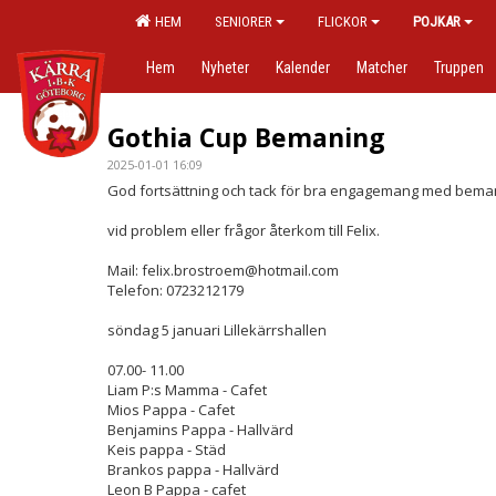
HEM
SENIORER
FLICKOR
POJKAR
Hem
Nyheter
Kalender
Matcher
Truppen
Gothia Cup Bemaning
2025-01-01 16:09
God fortsättning och tack för bra engagemang med beman
vid problem eller frågor återkom till Felix.
Mail: felix.brostroem@hotmail.com
Telefon: 0723212179
söndag 5 januari Lillekärrshallen
07.00- 11.00
Liam P:s Mamma - Cafet
Mios Pappa - Cafet
Benjamins Pappa - Hallvärd
Keis pappa - Städ
Brankos pappa - Hallvärd
Leon B Pappa - cafet