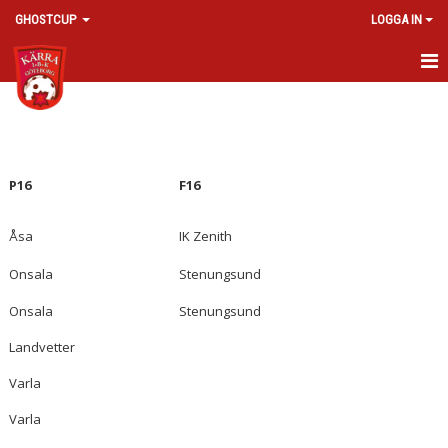
GHOSTCUP
LOGGA IN
HEM
NYHETER
P16
F16
CUP INFORMATION
DOKUMENT
Åsa
IK Zenith
BILDGALLERI
Onsala
Stenungsund
Onsala
Stenungsund
KONTAKT
Landvetter
Varla
Varla