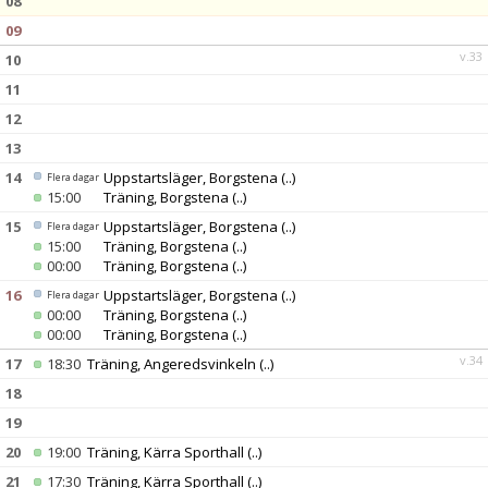
08
09
v.33
10
11
12
13
14
Uppstartsläger, Borgstena
(..)
Flera dagar
15:00
Träning, Borgstena
(..)
15
Uppstartsläger, Borgstena
(..)
Flera dagar
15:00
Träning, Borgstena
(..)
00:00
Träning, Borgstena
(..)
16
Uppstartsläger, Borgstena
(..)
Flera dagar
00:00
Träning, Borgstena
(..)
00:00
Träning, Borgstena
(..)
v.34
17
18:30
Träning, Angeredsvinkeln
(..)
18
19
20
19:00
Träning, Kärra Sporthall
(..)
21
17:30
Träning, Kärra Sporthall
(..)