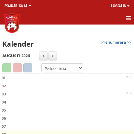
POJKAR 13/14
LOGGA IN
HEM
Kalender
Prenumerera >>
NYHETER
AUGUSTI 2026
KALENDER
MATCHER
v.31
01
TRUPPEN
02
v.32
03
BILDGALLERI
04
DOKUMENT
05
06
KONTAKT
07