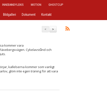
INNEBANDYLEKIS
MOTION
GHOSTCUP
Bildgalleri
Dokument
Kontakt
<
>
dessa kommer vara
å Rävebergsvägen. Cykelavstånd och
juts.
 börjar, kallelserna kommer som vanligt
arlov, glöm inte egen träning för att vara