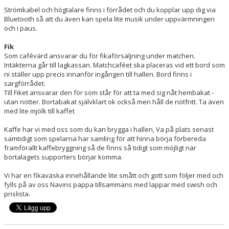
Strömkabel och högtalare finns i förrådet och du kopplar upp dig via
Bluetooth så att du även kan spela lite musik under uppvärmningen
och i paus.
Fik
Som cafévärd ansvarar du för fikaförsäljning under matchen.
Intäkterna går till lagkassan. Matchcaféet ska placeras vid ett bord som
ni ställer upp precis innanför ingången till hallen. Bord finns i
sargförrådet.
Till Fiket ansvarar den för som står för att ta med sig nåt hembakat -
utan nötter. Bortabakat självklart ok också men håll de nötfritt. Ta även
med lite mjölk till kaffet
Kaffe har vi med oss som du kan brygga i hallen, Va på plats senast
samtidigt som spelarna har samling för att hinna börja förbereda
framförallt kaffebryggning så de finns så tidigt som möjligt när
bortalagets supporters börjar komma.
Vi har en fikaväska innehållande lite smått och gott som följer med och
fylls på av oss Navins pappa tillsammans med lappar med swish och
prislista.