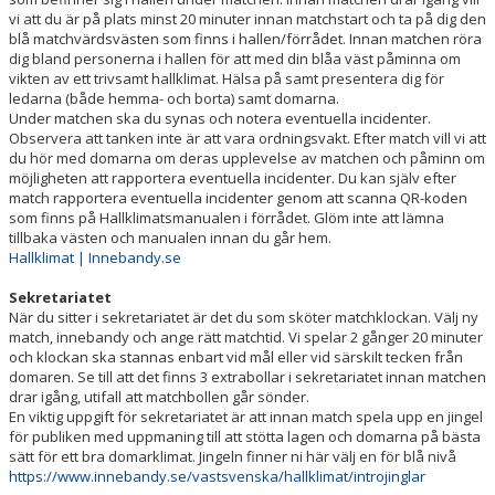
vi att du är på plats minst 20 minuter innan matchstart och ta på dig den
blå matchvärdsvästen som finns i hallen/förrådet. Innan matchen röra
dig bland personerna i hallen för att med din blåa väst påminna om
vikten av ett trivsamt hallklimat. Hälsa på samt presentera dig för
ledarna (både hemma- och borta) samt domarna.
Under matchen ska du synas och notera eventuella incidenter.
Observera att tanken inte är att vara ordningsvakt. Efter match vill vi att
du hör med domarna om deras upplevelse av matchen och påminn om
möjligheten att rapportera eventuella incidenter. Du kan själv efter
match rapportera eventuella incidenter genom att scanna QR-koden
som finns på Hallklimatsmanualen i förrådet. Glöm inte att lämna
tillbaka västen och manualen innan du går hem.
Hallklimat | Innebandy.se
Sekretariatet
När du sitter i sekretariatet är det du som sköter matchklockan. Välj ny
match, innebandy och ange rätt matchtid. Vi spelar 2 gånger 20 minuter
och klockan ska stannas enbart vid mål eller vid särskilt tecken från
domaren. Se till att det finns 3 extrabollar i sekretariatet innan matchen
drar igång, utifall att matchbollen går sönder.
En viktig uppgift för sekretariatet är att innan match spela upp en jingel
för publiken med uppmaning till att stötta lagen och domarna på bästa
sätt för ett bra domarklimat. Jingeln finner ni här välj en för blå nivå
https://www.innebandy.se/vastsvenska/hallklimat/introjinglar