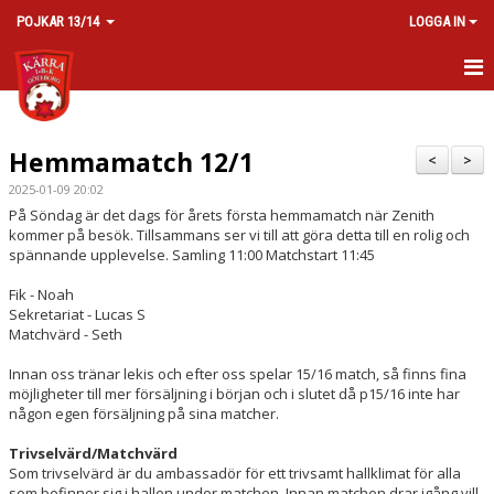
POJKAR 13/14
LOGGA IN
HEM
Hemmamatch 12/1
NYHETER
<
>
2025-01-09 20:02
KALENDER
På Söndag är det dags för årets första hemmamatch när Zenith
kommer på besök. Tillsammans ser vi till att göra detta till en rolig och
MATCHER
spännande upplevelse. Samling 11:00 Matchstart 11:45
Fik - Noah
TRUPPEN
Sekretariat - Lucas S
Matchvärd - Seth
BILDGALLERI
Innan oss tränar lekis och efter oss spelar 15/16 match, så finns fina
möjligheter till mer försäljning i början och i slutet då p15/16 inte har
DOKUMENT
någon egen försäljning på sina matcher.
KONTAKT
Trivselvärd/Matchvärd
Som trivselvärd är du ambassadör för ett trivsamt hallklimat för alla
som befinner sig i hallen under matchen. Innan matchen drar igång vill